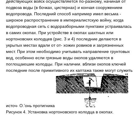
действующих войск осуществляется по-разному, начиная от
подвоза воды (в бочках, цистернах) и кончая сооружением
водопровода. Последний способ например имел весьма -
широкое распространение в империалистскую войну, когда
водопроводная сеть с водоразборными пунктами устраивалась
в самих окопах. При устройстве в окопах шахтных или
нортоновских колодцев (рис. 3 и 4) последние делаются в
укрытых местах вдали от от- хожих ровиков и загрязненных
мест. При этом необходимо учитывать направление грунтовых
вод, особенно если грязные воды окопов удаляются в
поглощаюшие колодцы. При наличии. вблизи окопов ключей
последние после примитивного их каптажа также могут служить
источ- О.'онь протигника
Рисунок 4. Установка нортоновского колодца в окопах.