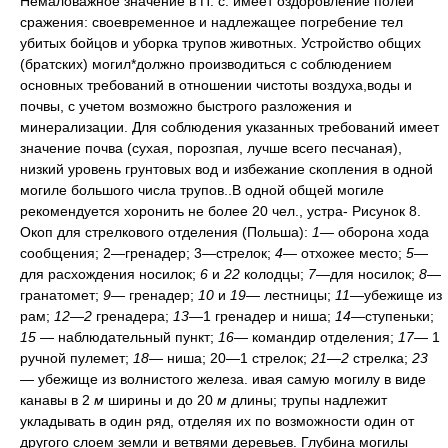
Немаловажное значение в П. с. имеет оздоровление полей
сражения: своевременное и надлежащее погребение тел
убитых бойцов и уборка трупов животных. Устройство общих
(братских) могил*должно производиться с соблюдением
основных требований в отношении чистоты воздуха,воды и
почвы, с учетом возможно быстрого разложения и
минерализации. Для соблюдения указанных требований имеет
значение почва (сухая, порозпая, лучше всего песчаная),
низкий уровень грунтовых вод и избежание скопления в одной
могиле большого числа трупов..В одной общей могиле
рекомендуется хоронить не более 20 чел., устра- Рисунок 8.
Окоп для стрелкового отделения (Польша):
1—
оборона хода
сообщения; 2—гренадер; 3—стрелок;
4—
отхожее место;
5
—
для расхождения носилок;
6
и
22
колодцы;
7—
для носилок;
8
—
гранатомет;
9—
гренадер;
10
и
19—
лестницы;
11
—убежище из
рам;
12—2
гренадера;
13—
1 гренадер и ниша;
14—
ступеньки;
15
— наблюдательный пункт;
16—
командир отделения;
17—
1
ручной пулемет;
18—
ниша; 20—1 стрелок;
21—2
стрелка;
23
—
убежище из волнистого железа. ивая самую могилу в виде
канавы в 2
м
ширины и до 20
м
длины; трупы надлежит
укладывать в один ряд, отделяя их по возможности один от
другого слоем земли и ветвями деревьев. Глубина могилы