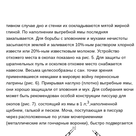
тивном случае дно и стенки их оокладываются мятой жирной
глиной. По наполнении выгребной ямы последняя
закапывается. Для борьбы с зловонием и мухами нечистоты
засыпаются землей и заливаются 10%-ным раствором хлорной
извести или 20%-ным известковым молоком. Устройство
отхожего места в окопах показано на рис. 5. Для защиты от
шрапнельных пуль и осколков отхожее место снабжается
навесом. Весьма целесообразны с сан. точки зрения
применявшиеся немцами в мировую войну переносные
латрины (рис. 6). Прикрывая наглухо (плотно) выгребные ямы,
они хорошо защищали от зловония и мух. Для собирания мочи
может быть рекомендован особой конструкции писсуар для
3
окопов (рис. 7). состоящий из ямы в 1 л;
,наполненной
щебнем, галькой и песком. Моча, поступающая в писсуар
через расположенные по углам мочеприемники
(металлические или гончарные воронки), быстро подвергается