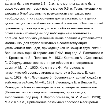
должна быть не менее 1,5—2
м,.
дно могилы должно быть
выше уровня грунтовых вод не менее 0,5
м.
Трупы умерших от
заразных б-ней должны по возможности сжигаться, при
необходимости их захоронения трупы засыпаются в целях
дезинфекции хлорной или негашеной известью. Очистка полей
сражения должна производиться особо назначаемыми и
обучаемыми командами под наблюдением воен-но-сан.
органов. Аналогично указанным выше правилам устраиваются
могильники для трупов животных.с соответствующим
увеличением площади, приходящейся на каждый труп.
Лит.:
Военно-санитарный справочник РККА, под ред. А. Рахманова и
Ф. Кроткова, ч. 2—Полевая, М., 1931; Карташев А. иСерчевский
Г., Оборудование местности при обороне в иностранных
армиях* М.—Л., 1930; К р о т к о в Ф., Материалы к
гигиенической оценке лагерных палаток и бараков, В.-сан.
дело, 1929, № 4; Леонардов Б., Военно-санитарная* служба в
войсковом районе, М.—Л., 1931; Леонардов Б. и Власов Н.,
Разведка района в санитарном и ветеринарном отношении
(Полевые рекогносцировки,. методика, организация,
выполнение, под ред. Н. Варфо-ломеева, гл. V, М.—Л., 1928);
М а с л о в А., Применение различных способов маскировки