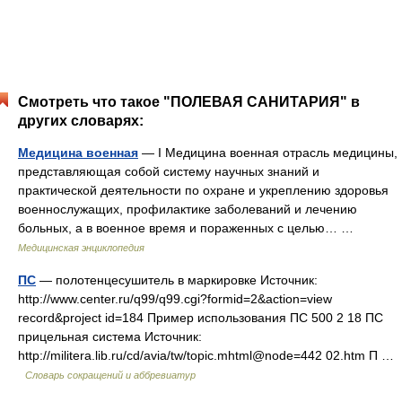
Смотреть что такое "ПОЛЕВАЯ САНИТАРИЯ" в
других словарях:
Медицина военная
— I Медицина военная отрасль медицины,
представляющая собой систему научных знаний и
практической деятельности по охране и укреплению здоровья
военнослужащих, профилактике заболеваний и лечению
больных, а в военное время и пораженных с целью… …
Медицинская энциклопедия
ПС
— полотенцесушитель в маркировке Источник:
http://www.center.ru/q99/q99.cgi?formid=2&action=view
record&project id=184 Пример использования ПС 500 2 18 ПС
прицельная система Источник:
http://militera.lib.ru/cd/avia/tw/topic.mhtml@node=442 02.htm П …
Словарь сокращений и аббревиатур