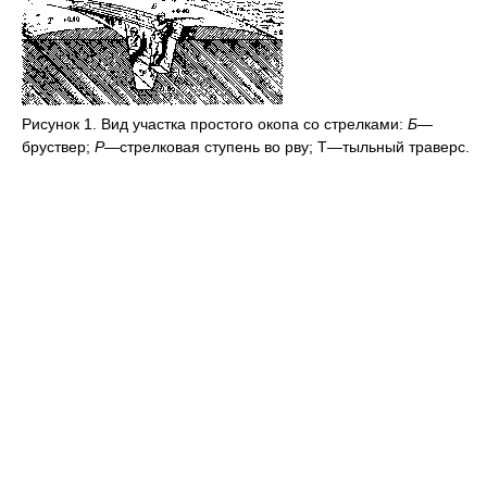
Рисунок 1. Вид участка простого окопа со стрелками:
Б
—
бруствер;
Р
—стрелковая ступень во рву; Т—тыльный траверс.