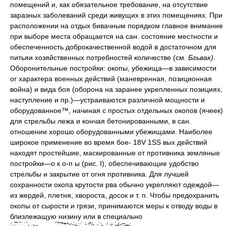
помещений и, как обязательное требование, на отсутствие
заразных заболеваний среди живущих в этих помещениях. При
расположении на отдых бивачным порядком главное внимание
при выборе места обращается на сан. состояние местности и
обеспеченность доброкачественной водой в достаточном для
питьяи хозяйственных потребностей количестве (см.
Бгьвак).
Оборонительные постройки: окопы, убежища—в зависимости
or характера военных действий (маневренная, позиционная
война) и вида боя (оборона на заранее укрепленных позициях,
наступление и пр.)—устраиваются различной мощности и
оборудованное™, начиная с простых отдельных окопов (ячеек)
для стрельбы лежа и кончая бетонированными, в сан.
отношении хорошо оборудованными убежищами. Наиболее
широкое применение во время бое- 18V 1SS вых действий
находят простейшие, маскированные от противника земляные
постройки—о к о-п ы (рис. I), обеспечивающие удобство
стрельбы и закрытие от огня противника. Для лучшей
сохранности окопа крутости рва обычно укрепляют одеждой—
из жердей, плетня, хвороста, досок и т. п. Чтобы предохранить
окопы от сырости и грязи, принимаются меры к отводу воды в
близлежащую низину или в специально